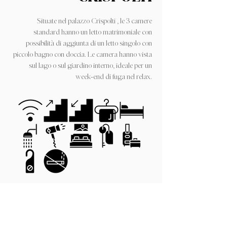
Situate nel palazzo Crispolti , le 3 camere
standard hanno un letto matrimoniale con
possibilità di aggiunta di un letto singolo con
piccolo bagno con doccia. Le camera hanno vista
sul lago o sul giardino interno, ideale per un
week-end di fuga nel relax.