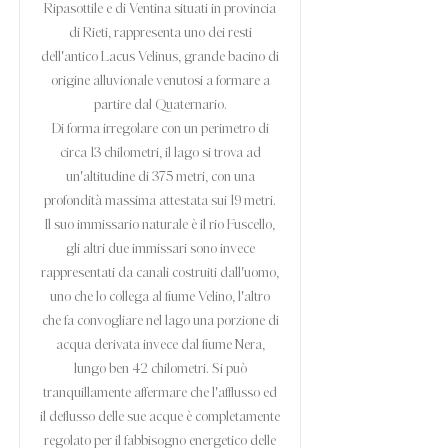
Ripasottile e di Ventina situati in provincia
di Rieti, rappresenta uno dei resti
dell'antico Lacus Velinus, grande bacino di
origine alluvionale venutosi a formare a
partire dal Quaternario.
Di forma irregolare con un perimetro di
circa 13 chilometri, il lago si trova ad
un'altitudine di 375 metri, con una
profondità massima attestata sui 19 metri.
Il suo immissario naturale è il rio Fuscello,
gli altri due immissari sono invece
rappresentati da canali costruiti dall'uomo,
uno che lo collega al fiume Velino, l'altro
che fa convogliare nel lago una porzione di
acqua derivata invece dal fiume Nera,
lungo ben 42 chilometri. Si può
tranquillamente affermare che l'afflusso ed
il deflusso delle sue acque è completamente
regolato per il fabbisogno energetico delle