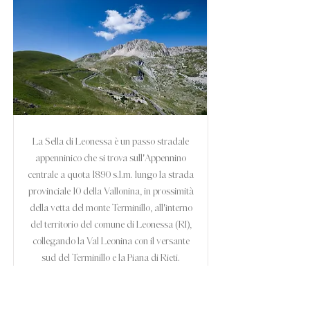
La Sella di Leonessa è un passo stradale
appenninico che si trova sull'Appennino
centrale a quota 1890 s.l.m. lungo la strada
provinciale 10 della Vallonina, in prossimità
della vetta del monte Terminillo, all'interno
del territorio del comune di Leonessa (RI),
collegando la Val Leonina con il versante
sud del Terminillo e la Piana di Rieti.
La strada provinciale 10, oltre ad essere
estremamente panoramica, costituisce
un'opzione secondaria di collegamento tra