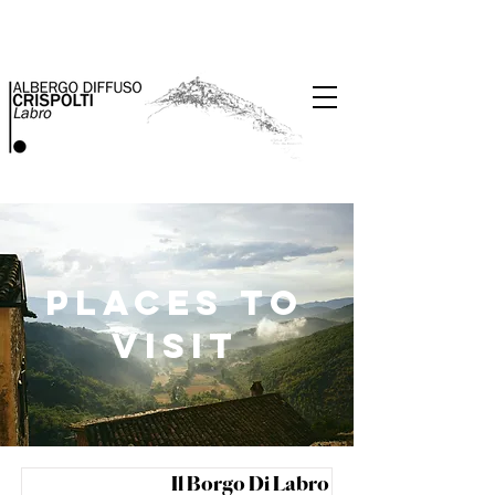
Places to
visit
Il Borgo Di Labro