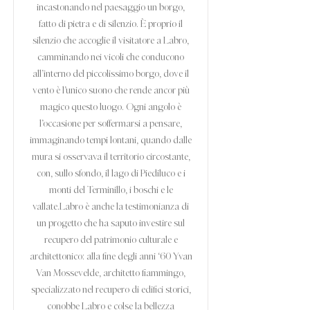
incastonando nel paesaggio un borgo,
fatto di pietra e di silenzio. È proprio il
silenzio che accoglie il visitatore a Labro,
camminando nei vicoli che conducono
all’interno del piccolissimo borgo, dove il
vento è l’unico suono che rende ancor più
magico questo luogo. Ogni angolo è
l’occasione per soffermarsi a pensare,
immaginando tempi lontani, quando dalle
mura si osservava il territorio circostante,
con, sullo sfondo, il lago di Piediluco e i
monti del Terminillo, i boschi e le
vallate.Labro è anche la testimonianza di
un progetto che ha saputo investire sul
recupero del patrimonio culturale e
architettonico: alla fine degli anni ‘60 Yvan
Van Mossevelde, architetto fiammingo,
specializzato nel recupero di edifici storici,
conobbe Labro e colse la bellezza