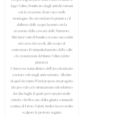
lago Velino, bonificato dagli antichi romani
con la creazione di un varco nelle
montagne che circondano la pianura e il
deflusso delle acque lacustri con la
creazione della cascata delle Marmore.
Altri interventi di bonifica si sono succeduti
nel corso dei secoli, allo scopo di
contrastare il reimpaludamento della valle
e le esondazioni del fiume Velino (dette
pianara).
L'interesse naturalistico dell'area fu iniziato
a notare solo negli anni settanta. Alla fine
di quel decennio l'Enel propose un progetto
che prevedeva lo sfruttamento idroelettrico
dei due laghi, il quale però suscitò molte
critiche e fu bloccato dalla giunta comunale
reatina di Ettore Saletti. Inoltre fecero molto
scalpore le proteste seguite