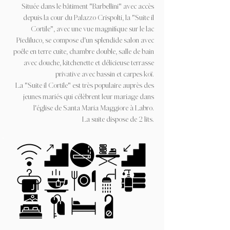
Située dans le bâtiment "Barbellini" avec accès
depuis la cour du Palazzo Crispolti, la "Suite il
Cortile", avec une vue magnifique sur le lac
Piediluco, se compose d'un splendide salon avec
poêle en terre cuite, chambre double, salle de bain
avec douche, kitchenette et délicieuse terrasse
privative avec bassin et carpes koï.
La "Suite il Cortile" est très populaire auprès des
jeunes mariés qui célèbrent leur mariage dans
l'église de Santa Maria Maggiore à Labro.
La suite dispose de 2 lits.