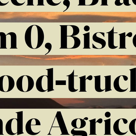
 0, Bistr
ood-truc
de Agrico