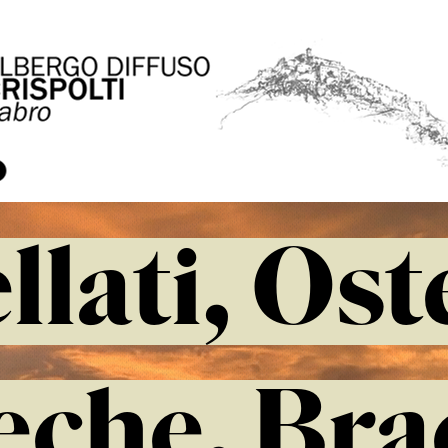
llati, Ost
che, Bra