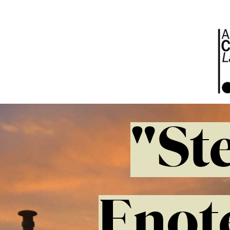
"Ste
Enote