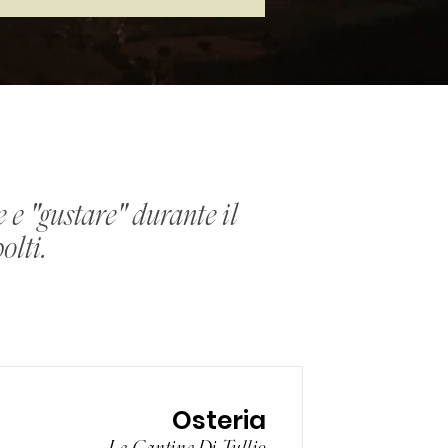
e e "gustare" durante il
olti.
Osteria