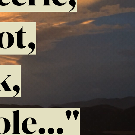
ot,
k,
le..."