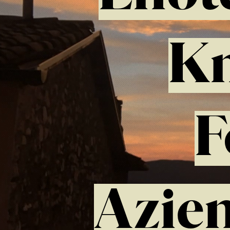
Km
F
Azien