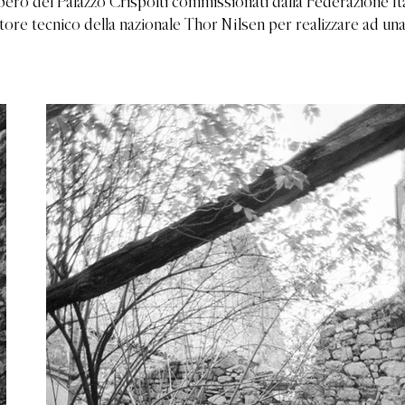
ecupero del Palazzo Crispolti commissionati dalla Federazione It
tore tecnico della nazionale Thor Nilsen per realizzare ad una